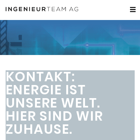
KONTAKT:
ENERGIE IST
UNSERE WELT.
HIER SIND WIR
ZUHAUSE.