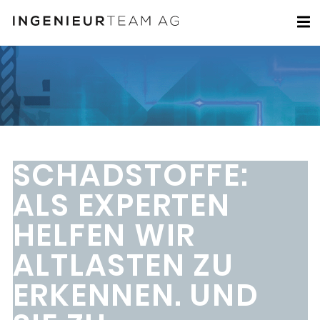
SCHADSTOFFE:
ALS EXPERTEN
HELFEN WIR
ALTLASTEN ZU
ERKENNEN. UND